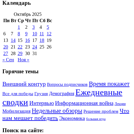
Календарь
Октябрь 2025
Пн
Вт
Ср
Чт
Пт
Сб
Вс
1
2
3
4
5
6
7
8
9
10
11
12
13
14
15
16
17
18
19
20
21
22
23
24
25
26
27
28
29
30
31
« Сен
Ноя »
Горячие темы
Внешний контур
Время покажет
Вопросы подписчиков
Ежедневные
Демография
Все для победы
Грузия
сводки
Информационная война
Интервью
Лекции
Недельные обзоры
Что
Мобилизация
Решение проблем
нам мешает победить
Экономика
большая игра
Поиск на сайте: