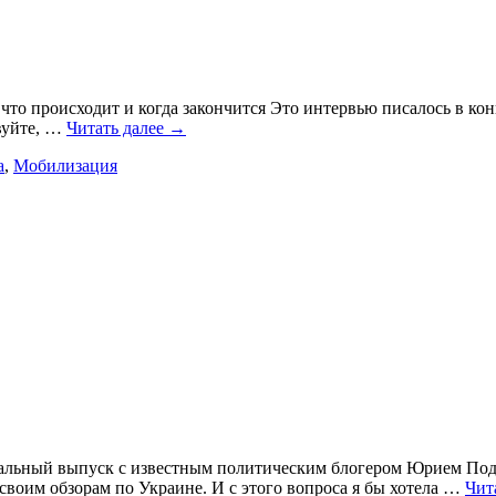
то происходит и когда закончится Это интервью писалось в конц
вуйте,
…
Читать далее →
а
,
Мобилизация
циальный выпуск с известным политическим блогером Юрием Подо
воим обзорам по Украине. И с этого вопроса я бы хотела
…
Чит