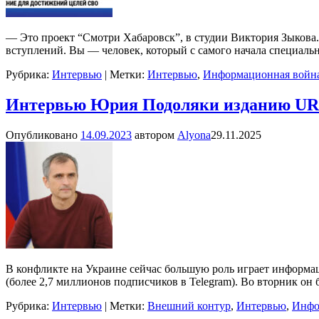
— Это проект “Смотри Хабаровск”, в студии Виктория Зыкова.
вступлений. Вы — человек, который с самого начала специаль
Рубрика:
Интервью
|
Метки:
Интервью
,
Информационная войн
Интервью Юрия Подоляки изданию UR
Опубликовано
14.09.2023
автором
Alyona
29.11.2025
В конфликте на Украине сейчас большую роль играет информа
(более 2,7 миллионов подписчиков в Telegram). Во вторник он
Рубрика:
Интервью
|
Метки:
Внешний контур
,
Интервью
,
Инфо