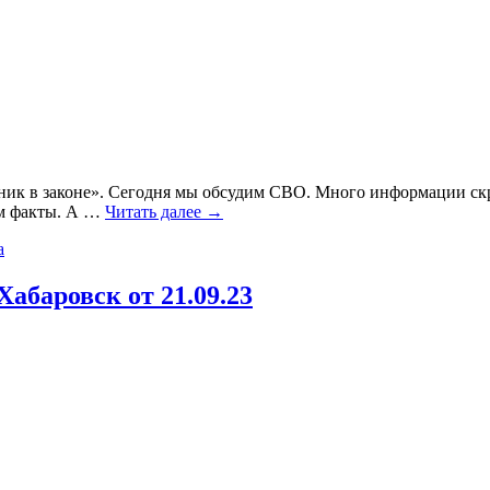
ник в законе». Сегодня мы обсудим СВО. Много информации скр
ем факты. А
…
Читать далее →
а
баровск от 21.09.23