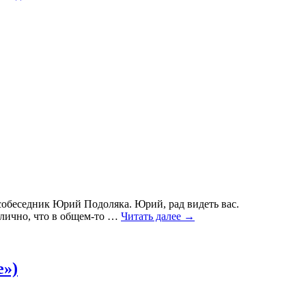
собеседник Юрий Подоляка. Юрий, рад видеть вас.
блично, что в общем-то
…
Читать далее →
е»)