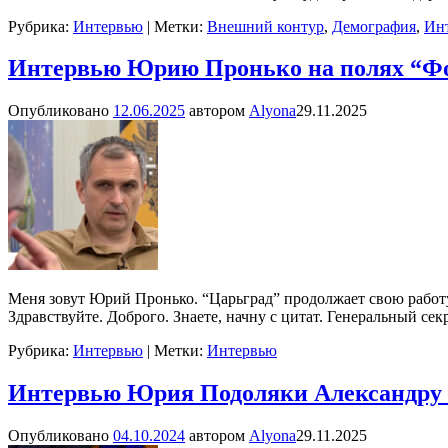
Рубрика:
Интервью
|
Метки:
Внешний контур
,
Демография
,
Ин
Интервью Юрию Пронько на полях “Фо
Опубликовано
12.06.2025
автором
Alyona
29.11.2025
Меня зовут Юрий Пронько. “Царьград” продолжает свою работ
Здравствуйте. Доброго. Знаете, начну с цитат. Генеральный се
Рубрика:
Интервью
|
Метки:
Интервью
Интервью Юрия Подоляки Александру И
Опубликовано
04.10.2024
автором
Alyona
29.11.2025