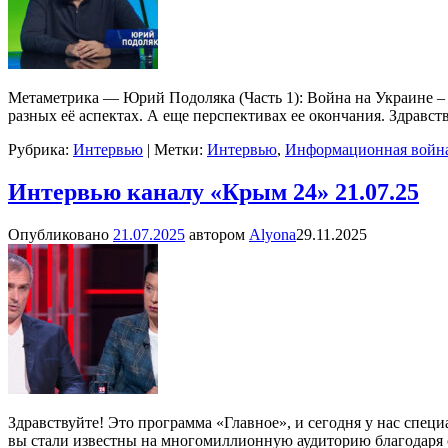
Метаметрика — Юрий Подоляка (Часть 1): Война на Украине – ч
разных её аспектах. А еще перспективах ее окончания. Здравст
Рубрика:
Интервью
|
Метки:
Интервью
,
Информационная войн
Интервью каналу «Крым 24» 21.07.25
Опубликовано
21.07.2025
автором
Alyona
29.11.2025
Здравствуйте! Это программа «Главное», и сегодня у нас спе
вы стали известны на многомиллионную аудиторию благодаря с