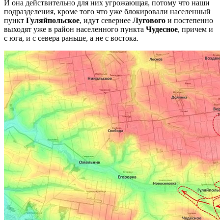
И она действительно для них угрожающая, потому что наши
подразделения, кроме того что уже блокировали населенный
пункт
Гуляйпольское
, идут севернее
Лугового
и постепенно
выходят уже в район населенного пункта
Чудесное
, причем и
с юга, и с севера раньше, а не с востока.