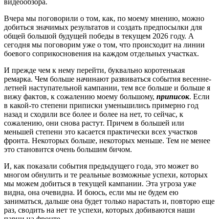
видеообзора.
Вчера мы поговорили о том, как, по моему мнению, можно
добиться значимых результатов и создать предпосылки для
общей большой будущей победы в текущем 2026 году. А
сегодня мы поговорим уже о том, что происходит на линии
боевого соприкосновения на каждом отдельных участках.
И прежде чем к нему перейти, буквально коротенькая
ремарка. Чем больше начинают развиваться события весенне-
летней наступательной кампании, тем все больше и больше я
вижу фактов, к сожалению моему большому,
приписок
. Если
в какой-то степени приписки уменьшились примерно год
назад и сходили все более и более на нет, то сейчас, к
сожалению, они снова растут. Причем в большей или
меньшей степени это касается практически всех участков
фронта. Некоторых больше, некоторых меньше. Тем не менее
это становится очень большим бичом.
И, как показали события предыдущего года, это может во
многом обнулить и те реальные возможные успехи, которых
мы можем добиться в текущей кампании. Эта угроза уже
видна, она очевидна. И боюсь, если мы не будем ею
заниматься, дальше она будет только нарастать и, повторю еще
раз, сводить на нет те успехи, которых добиваются наши
парни на фронте.