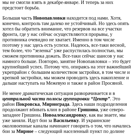
мы не смогли взять в декабре-январе. И теперь за них
предстоит борьба.
Большая часть
Новопавловки
находится под нами. Хотя,
конечно, контроль там далеко не устойчивый. Но здесь опять
хотел бы обратить внимание, что резервов на все участки
фронта, где у нас сейчас осуществляются прорывы, у
противника очевидно не хватает. Именно в том числе
поэтому у нас здесь есть успехи. Надеюсь, все-таки весной,
тем более, что “зеленка” уже распустилась полностью, мы
сможем противника дожать. Все-таки сейчас шансов у нас
намного больше. Повторю, занятие Новопавловки – это будет
крупнейший успех. Потому что, опираясь на этот важнейший
укрепрайон с большим количеством застройки, в том числе и
крепкой застройки, мы можем проводить здесь накопление и
дальше наступать на Межевую и также в район Просяной.
Не менее драматическая ситуация разворачивается и в
центральной части полосы группировки “Центр”
. Это
район
Покровска
,
Мирнограда
. Здесь наши подразделения
продолжают вбивать клин в районе
Гришина
, уже северо-
западнее Гришина.
Новоалександровку
, как вы знаете, мы
уже заняли. Идут бои за
Васильевку
. И украинские
околовоенные каналы начинают говорить о том, что начались
бои за
Мирное
– следующий населенный пункт по долине