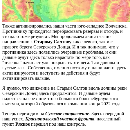
Также активизировались наши части юго-западнее Волчанска.
Противнику приходится перебрасывать резервы и отсюда, и
это дало тоже результат. Мы продолжаем двигаться по
направлению к
Старому Салтову
как с левого, так и с
правого берега Северского Донца. И я так понимаю, что у
противника здесь появились очередные проблемы, и они
дальше будут здесь только нарастать по мере того, как
“зеленка” начинает уже покрывать эти леса. Там довольно
густые леса. Собственно, именно поэтому и наши части здесь
активизируются и наступать на действия и будут
активизировать дальше.
Я думаю, что движение на Старый Салтов вдоль долины реки
Северский Донец здесь продолжится. И дальше будем
надеяться на срезание этого большого большебурлукского
выступа, который образовался в компании конца 2022 года.
Теперь переходим на
Сумское направление
. Здесь очередной
наш успех.
Краснопольский участок фронта
, населенный
пункт
Рясное
перешел под наш контроль.