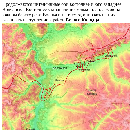
Продолжаются интенсивные бои восточнее и юго-западнее
Волчанска. Восточнее мы заняли несколько плацдармов на
южном берегу реки Волчья и пытаемся, опираясь на них,
развивать наступление в район
Белого Колодца
.