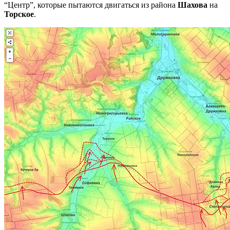
“Центр”, которые пытаются двигаться из района
Шахова
на
Торское
.