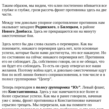
Таким образом, мы видим, что клин постепенно вбивается все
глубже и глубже, грозя рассечь фронт противника здесь на две
части.
Между тем довольно упорное сопротивление противник нам
оказывает западнее
Родинского
, в
Билецком
, в районе
Нового Донбасса
. Здесь не прекращаются ни на минуту
ожесточенные бои.
Здесь хотел бы два слова сказать о перемирии. Как вы
понимаете, никакого перемирия здесь нет, хотя основные
успехи, которые были нами достигнуты, это все накануне. Но
по состоянию на сейчас никакого перемирия нет. Противник
его не соблюдает. Да, собственно говоря, он и не обещал, что
он будет его соблюдать. То есть он сразу отвергал все наши
желания. Поэтому война идет, и довольно ожесточенные идут
бои по всей линии боевого соприкосновения, в том числе и в
полосе группировки “Центр”.
Теперь переходим в
полосу группировки “Юг”
. Левый фланг,
это
Константиновка
. Здесь у нас намечаются все более и
более серьезные успехи. Как мы и ранее говорили, начиная
уже с зимы, фронт противника в Константиновке начинает
серьезно трещать. Мы перерезали, как вы помните по