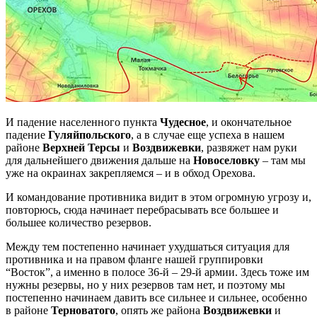
И падение населенного пункта
Чудесное
, и окончательное
падение
Гуляйпольского
, а в случае еще успеха в нашем
районе
Верхней Терсы
и
Воздвижевки
, развяжет нам руки
для дальнейшего движения дальше на
Новоселовку
– там мы
уже на окраинах закрепляемся – и в обход Орехова.
И командование противника видит в этом огромную угрозу и,
повторюсь, сюда начинает перебрасывать все большее и
большее количество резервов.
Между тем постепенно начинает ухудшаться ситуация для
противника и на правом фланге нашей группировки
“Восток”, а именно в полосе 36-й – 29-й армии. Здесь тоже им
нужны резервы, но у них резервов там нет, и поэтому мы
постепенно начинаем давить все сильнее и сильнее, особенно
в районе
Терноватого
, опять же района
Воздвижевки
и