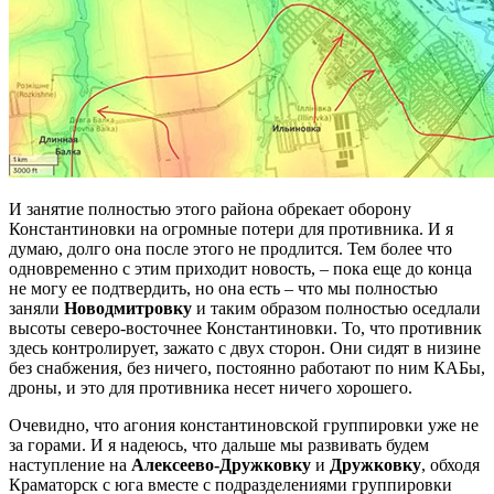
И занятие полностью этого района обрекает оборону
Константиновки на огромные потери для противника. И я
думаю, долго она после этого не продлится. Тем более что
одновременно с этим приходит новость, – пока еще до конца
не могу ее подтвердить, но она есть – что мы полностью
заняли
Новодмитровку
и таким образом полностью оседлали
высоты северо-восточнее Константиновки. То, что противник
здесь контролирует, зажато с двух сторон. Они сидят в низине
без снабжения, без ничего, постоянно работают по ним КАБы,
дроны, и это для противника несет ничего хорошего.
Очевидно, что агония константиновской группировки уже не
за горами. И я надеюсь, что дальше мы развивать будем
наступление на
Алексеево-Дружковку
и
Дружковку
, обходя
Краматорск с юга вместе с подразделениями группировки