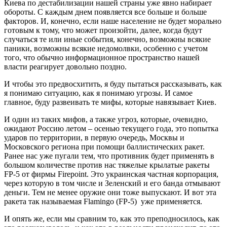
Киева по дестабилизации нашей страны уже явно набирает
обороты. С каждым днем появляется все больше и больше
факторов. И, конечно, если наше население не будет морально
готовым к тому, что может произойти, далее, когда будут
случаться те или иные события, конечно, возможны всякие
паники, возможны всякие недомолвки, особенно с учетом
того, что обычно информационное пространство нашей
власти реагирует довольно поздно.
И чтобы это предвосхитить, я буду пытаться рассказывать, как
я понимаю ситуацию, как я понимаю угрозы. И самое
главное, буду развеивать те мифы, которые навязывает Киев.
И один из таких мифов, а также угроз, которые, очевидно,
ожидают Россию летом – осенью текущего года, это попытка
ударов по территории, в первую очередь, Москвы и
Московского региона при помощи баллистических ракет.
Ранее нас уже пугали тем, что противник будет применять в
большом количестве против нас тяжелые крылатые ракеты
FP-5 от фирмы Firepoint. Это украинская частная корпорация,
через которую в том числе и Зеленский и его банда отмывают
деньги. Тем не менее оружие они тоже выпускают. И вот эта
ракета так называемая Flamingo (FP-5) уже применяется.
И опять же, если мы сравним то, как это преподносилось, как