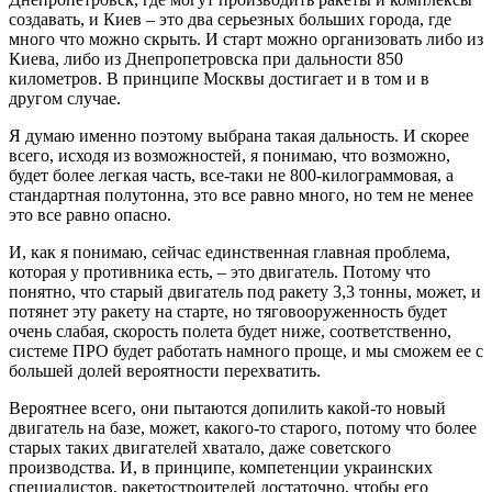
создавать, и Киев – это два серьезных больших города, где
много что можно скрыть. И старт можно организовать либо из
Киева, либо из Днепропетровска при дальности 850
километров. В принципе Москвы достигает и в том и в
другом случае.
Я думаю именно поэтому выбрана такая дальность. И скорее
всего, исходя из возможностей, я понимаю, что возможно,
будет более легкая часть, все-таки не 800-килограммовая, а
стандартная полутонна, это все равно много, но тем не менее
это все равно опасно.
И, как я понимаю, сейчас единственная главная проблема,
которая у противника есть, – это двигатель. Потому что
понятно, что старый двигатель под ракету 3,3 тонны, может, и
потянет эту ракету на старте, но тяговооруженность будет
очень слабая, скорость полета будет ниже, соответственно,
системе ПРО будет работать намного проще, и мы сможем ее с
большей долей вероятности перехватить.
Вероятнее всего, они пытаются допилить какой-то новый
двигатель на базе, может, какого-то старого, потому что более
старых таких двигателей хватало, даже советского
производства. И, в принципе, компетенции украинских
специалистов, ракетостроителей достаточно, чтобы его