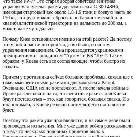
Что такое FP-7? Это старая добрая советская зенитная
управляемая тяжелая ракета для комплекса С-300 48Н6,
имеющая стартовый вес около 1,8-1,9 тонн и боевую часть до
150 кг, которую можно забросить по баллистической или
квазибаллистической траектории на дальность до 200 км, а
может, даже чуть дальше.
Почему Киев остановился именно на этой ракете? Да потому
что у них и частично производство было, и система
управления наведением. Она производится украинскими
предприятиями – холдингом “Артем” и КБ “Луч”. Таким
образом, у Киева есть все составляющие, чтобы быстро их
создать.
Причем у противника сейчас большие проблемы, связанные с
тяжелыми зенитными ракетами для комплекса Patriot.
Очевидно, США их не поставляют. А после начала войны в
Иране рассчитывать на то, что зенитные ракеты для Киева
будут поставляться – это, как говорится, большая сказка. И я
так понимаю, в Киеве реально понимают, что поставок не
будет.
Поэтому эта ракета уже производится, и на самом деле были
произведены испытания. Мне уже давно ребята рассказывали
о том, что несколько подобных прилетов было в
Константиновку. Где-то в районе весны, в районе марта-