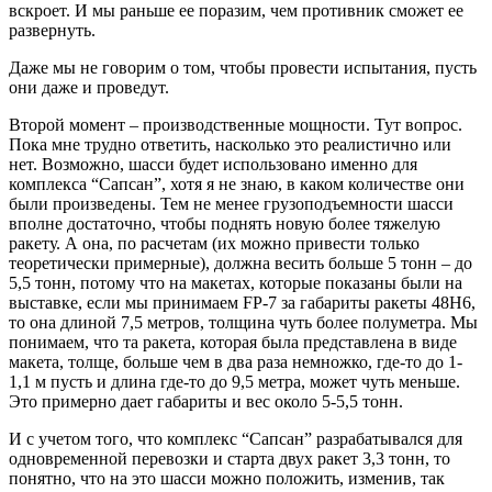
вскроет. И мы раньше ее поразим, чем противник сможет ее
развернуть.
Даже мы не говорим о том, чтобы провести испытания, пусть
они даже и проведут.
Второй момент – производственные мощности. Тут вопрос.
Пока мне трудно ответить, насколько это реалистично или
нет. Возможно, шасси будет использовано именно для
комплекса “Сапсан”, хотя я не знаю, в каком количестве они
были произведены. Тем не менее грузоподъемности шасси
вполне достаточно, чтобы поднять новую более тяжелую
ракету. А она, по расчетам (их можно привести только
теоретически примерные), должна весить больше 5 тонн – до
5,5 тонн, потому что на макетах, которые показаны были на
выставке, если мы принимаем FP-7 за габариты ракеты 48Н6,
то она длиной 7,5 метров, толщина чуть более полуметра. Мы
понимаем, что та ракета, которая была представлена в виде
макета, толще, больше чем в два раза немножко, где-то до 1-
1,1 м пусть и длина где-то до 9,5 метра, может чуть меньше.
Это примерно дает габариты и вес около 5-5,5 тонн.
И с учетом того, что комплекс “Сапсан” разрабатывался для
одновременной перевозки и старта двух ракет 3,3 тонн, то
понятно, что на это шасси можно положить, изменив, так