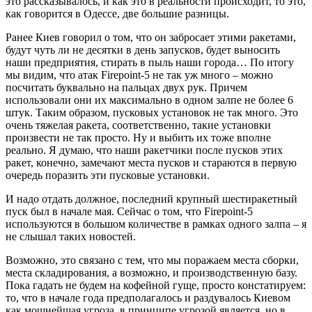
это рассказывалось, и как это в реальности происходит, то это,
как говорится в Одессе, две большие разницы.
Ранее Киев говорил о том, что он забросает этими ракетами,
будут чуть ли не десятки в день запусков, будет выносить
наши предприятия, стирать в пыль наши города… По итогу
мы видим, что атак Firepoint-5 не так уж много – можно
посчитать буквально на пальцах двух рук. Причем
использовали они их максимально в одном залпе не более 6
штук. Таким образом, пусковых установок не так много. Это
очень тяжелая ракета, соответственно, такие установки
произвести не так просто. Ну и выбить их тоже вполне
реально. Я думаю, что наши ракетчики после пусков этих
ракет, конечно, замечают места пусков и стараются в первую
очередь поразить эти пусковые установки.
И надо отдать должное, последний крупный шестиракетный
пуск был в начале мая. Сейчас о том, что Firepoint-5
используются в большом количестве в рамках одного залпа – я
не слышал таких новостей.
Возможно, это связано с тем, что мы поражаем места сборки,
места складирования, а возможно, и производственную базу.
Пока гадать не будем на кофейной гуще, просто констатируем:
то, что в начале года предполагалось и раздувалось Киевом
как мощнейшая угроза, в принципе угрозой является, но в