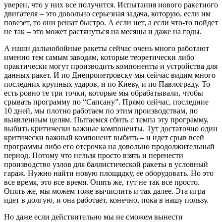
уверен, что у них все получится. Испытания нового ракетного
двигателя – это довольно серьезная задача, которую, если им
повезет, то они решат быстро. А если нет, а если что-то пойдет
не так – это может растянуться на месяцы и даже на годы.
А наши дальнобойные ракеты сейчас очень много работают
именно тем самым заводам, которые теоретически либо
практически могут производить компоненты и устройства для
данных ракет. И по Днепропетровску мы сейчас видим много
последних крупных ударов, и по Киеву, и по Павлограду. То
есть ровно те три точки, которые мы обрабатывали, чтобы
срывать программу по “Сапсану”. Прямо сейчас, последние
10 дней, мы плотно работаем по этим производствам, по
выявленным целям. Пытаемся сбить с темпа эту программу,
выбить критически важные компоненты. Тут достаточно один
критически важный компонент выбить – и идет срыв всей
программы либо его отсрочка на довольно продолжительный
период. Потому что нельзя просто взять и перенести
производство узлов для баллистической ракеты в условный
гараж. Нужно найти новую площадку, ее оборудовать. Но это
все время, это все время. Опять же, тут не так все просто.
Опять же, мы можем тоже вычислить и так далее. Эта игра
идет в долгую, и она работает, конечно, пока в нашу пользу.
Но даже если действительно мы не сможем вынести