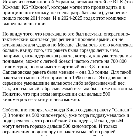
Исходя из возможностей Украины, возможностей ее ВПК (это
Южмаш, КБ “Южное”, которые могли это производить и в
принципе потихоньку, не спеша разрабатывали), ускорение
пошло после 2014 года. И в 2024-2025 годах этот комплекс
вышел на испытания.
Но ввиду того, что изначально это был все-таки оперативно-
тактический комплекс для решения проблем армии, он не
затачивался для ударов по Москве. Дальность этого комплекса
больше, ввиду того, что ракета была гораздо легче, чем,
например, искандеровская ракета, которая, как уже теперь мы
понимаем, может с легкой боевой частью лететь на 700-800
километров, но она имеет стартовый вес 3,8 тонны.
Сапсановская ракета была меньше – она 3,3 тонны. Для такой
ракеты это много. Это примерно 15% ее веса. Это довольно
серьезное уменьшение дальности либо забрасываемый вес.
Так, изначальный забрасываемый вес там был тоже полтонны.
Понятно, что при всем напряжении сил дальше 500
километров ее закинуть невозможно.
Собственно говоря, уже когда Киев создавал ракету “Сапсан”
(3,3 тонны на 500 километров), уже тогда подразумевалось и
подозревалось, что российские Искандеры, Искандеры-М
могут лететь гораздо дальше 500 километров. И только
ограничения по договору по ракетам малой и средней