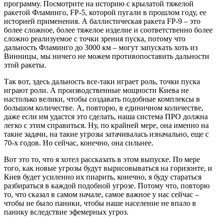
программу. Посмотрите на историю с крылатой тяжелой
ракетой Фламинго, FP-5, которой пугали в прошлом году, ее
историей применения. А баллистическая ракета FP-9 – это
более сложное, более тяжелое изделие и соответственно более
сложно реализуемое с точки зрения пуска, потому что
дальность Фламинго до 3000 км – могут запускать хоть из
Винницы, мы ничего не можем противопоставить дальности
этой ракеты.
Так вот, здесь дальность все-таки играет роль, точки пуска
играют роли. А производственные мощности Киева не
настолько велики, чтобы создавать подобные комплексы в
большом количестве. А, повторю, в единичном количестве,
даже если им удастся это сделать, наша система ПРО должна
легко с этим справиться. Ну, по крайней мере, она именно на
такие задачи, на такие угрозы затачивалась изначально, еще с
70-х годов. Но сейчас, конечно, она сильнее.
Вот это то, что я хотел рассказать в этом выпуске. По мере
того, как новые угрозы будут вырисовываться на горизонте, и
Киев будет усиленно их пиарить, конечно, я буду стараться
разбираться в каждой подобной угрозе. Потому что, повторю
то, что сказал в самом начале, самое важное у нас сейчас –
чтобы не было паники, чтобы наше население не впало в
панику вследствие эфемерных угроз.