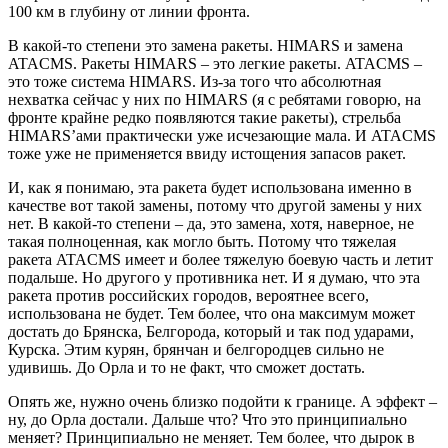
100 км в глубину от линии фронта.
В какой-то степени это замена ракеты. HIMARS и замена
ATACMS. Ракеты HIMARS – это легкие ракеты. ATACMS –
это тоже система HIMARS. Из-за того что абсолютная
нехватка сейчас у них по HIMARS (я с ребятами говорю, на
фронте крайне редко появляются такие ракеты), стрельба
HIMARS’ами практически уже исчезающие мала. И ATACMS
тоже уже не применяется ввиду истощения запасов ракет.
И, как я понимаю, эта ракета будет использована именно в
качестве вот такой замены, потому что другой замены у них
нет. В какой-то степени – да, это замена, хотя, наверное, не
такая полноценная, как могло быть. Потому что тяжелая
ракета ATACMS имеет и более тяжелую боевую часть и летит
подальше. Но другого у противника нет. И я думаю, что эта
ракета против российских городов, вероятнее всего,
использована не будет. Тем более, что она максимум может
достать до Брянска, Белгорода, который и так под ударами,
Курска. Этим курян, брянчан и белгородцев сильно не
удивишь. До Орла и то не факт, что сможет достать.
Опять же, нужно очень близко подойти к границе. А эффект –
ну, до Орла достали. Дальше что? Что это принципиально
меняет? Принципиально не меняет. Тем более, что дырок в