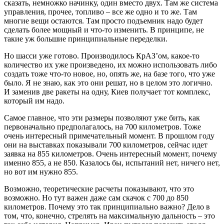
сказать, немножко начинку, один вместо двух. Там же система
управления, прочее, топливо – все же одно и то же. Там
многие вещи остаются. Там просто подъемник надо будет
сделать более мощный и что-то изменить. В принципе, не
такие уж большие принципиальные переделки.
Но шасси уже готово. Производилось КрАЗ’ом, какое-то
количество их уже произведено, их можно использовать либо
создать тоже что-то новое, но, опять же, на базе того, что уже
было. Я не знаю, как это они решат, но в целом это логично.
И заменив две ракеты на одну, Киев получает тот комплекс,
который им надо.
Самое главное, что эти размеры позволяют уже бить, как
первоначально предполагалось, на 700 километров. Тоже
очень интересный примечательный момент. В прошлом году
они на выставках показывали 700 километров, сейчас идет
заявка на 855 километров. Очень интересный момент, почему
именно 855, а не 850. Казалось бы, испытаний нет, ничего нет,
но вот им нужно 855.
Возможно, теоретические расчеты показывают, что это
возможно. Но тут важен даже сам скачок с 700 до 850
километров. Почему это так принципиально важно? Дело в
том, что, конечно, стрелять на максимальную дальность – это