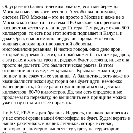
Об угрозе по баллистическим ракетам, если мы берем для
Москвы и московского региона. А чтобы вы понимали,
система ПРО Москвы – это не просто о Москве и даже не о
Московской области – система ПРО московского региона
распространяется чуть ли не до Питера. Там радиус около 500
километров, то есть под этот зонтик подпадает и Калуга, и
даже Орел, и многие-многие другие города. Это очень
мощная система противоракетной обороны,
многоэшелонированная. И честно говоря, одно дело дрон,
который над землей летит, который может быть ниже радаров,
а эта ракета хоть ты тресни, радаром будет засечена, иначе она
просто не долетит. Это баллистическая ракета. В этом
отношении она хуже, чем крылатая. Крылатая может идти
понизу, и не сразу ты ее увидишь. А баллистика, хоть даже по
квазибаллистической аудитории она будет идти, немножко
маневрировать, ей все равно нужно подняться на десятки
километров, 60-70 километров. Да, там есть определенные
проблемы по перехвату, но вычислить ее в принципе можно
уже сразу и пытаться ее поражать.
По FP-7, FP-5 мы разобрались. Надеюсь, никаких панических
у нас статей среди нашей блогосферы не будет. Будем верить в
наших ракетчиков, в наших летчиков, которые сейчас,
повторю, планомерно выносят эту угрозу на территорию