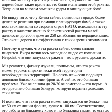
апреля были такие прилеты, это были испытания этой ракеты.
Тогда они во многом заменяли удары планирующих бомб.
Но ввиду того, что у Киева сейчас появились гораздо более
дешевые решения при помощи планирующих бомб, а также
поставок авиации со стороны стран НАТО, использовать эту
ракету в качестве именно баллистической ракеты малой
дальности до 200 и даже до 250 км абсолютно нерационально.
Это очень дорого и неэффективно с точки зрения экономики.
Поэтому я думаю, что эта ракета сейчас очень сильно
пиарится. Вчера появилось очередное видео от компании
Firepoint: что они запускают ракеты – вот, русские, дрожите.
Мы реалисты, физику изучали, понимаем, что эта ракета
может угрожать практически всей территории
освобожденных территорий. Но опять же – если подойдет
довольно близко к линии фронта. А сейчас это большая
проблема. Уже килл зона до 20-30 километров – это норма. А
это довольно большая бандура, которую поразить довольно-
таки легко.
И понятно, что такая ракета может запускаться не ближе, чем
от 50 км от линии фронта, лучше в 100 км. Соответственно,
это работа по ближнему краю и по ближним тылам, то есть до