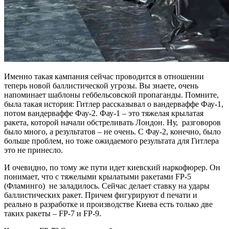
Именно такая кампания сейчас проводится в отношении
теперь новой баллистической угрозы. Вы знаете, очень
напоминает шаблоны геббельсовской пропаганды. Помните,
была такая история: Гитлер рассказывал о вандерваффе Фау-1,
потом вандерваффе Фау-2. Фау-1 – это тяжелая крылатая
ракета, которой начали обстреливать Лондон. Ну, разговоров
было много, а результатов – не очень. С Фау-2, конечно, было
больше проблем, но тоже ожидаемого результата для Гитлера
это не принесло.
И очевидно, по тому же пути идет киевский наркофюрер. Он
понимает, что с тяжелыми крылатыми ракетами FP-5
(Фламинго) не заладилось. Сейчас делает ставку на удары
баллистических ракет. Причем фигурируют d печати и
реально в разработке и производстве Киева есть только две
таких ракеты – FP-7 и FP-9.