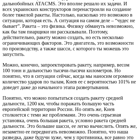
дальнобойных ATACMS. Это вполне решало их задачи. И
всех украинских конструкторов перенастроили на создание
более тяжелой ракеты. Настолько, насколько это возможно в
ситуации, которая есть. А ситуация на самом деле – “чудес не
бывает”. Ракета – это физика. Физику обмануть невозможно,
как бы там пиарщики ни рассказывали. Поэтому,
действительно, ракету можно создать, но есть несколько
ограничивающих факторов. Это двигатель, это возможности
по производству, а также шасси, с которого ты можешь это
запустить.
Можно, конечно, запроектировать ракету, например, весом
100 тонн и дальностью тысячи-тысячи километров. Но
понятно, что в ситуации сейчас, когда мы наносим огромное
количество ударов по тылам, Киев ее с вероятностью 101% не
доведет даже до начального этапа развертывания.
Понятно, что можно попытаться создать ракету средней
дальности, 1200 км, чтобы поражать большую часть
европейской территории России. Но опять же, Киев
столкнется с теми же проблемами. Это очень серьезная
установка, очень большая ракета, условно ракета средней
дальности. Это большие шасси, ее легко вычислить. Опять же,
незаметно ее передвигать невозможно. Понятно, что наша
разведка, даже будучи хуже, чем у противника, все равно это