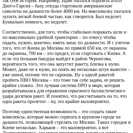
так себе история. Например, Иран пытался поразить атолл
Диего-Гарсия – базу, откуда стартовали американские
самолеты на дальности более 4000 км. На максималку пытался
лупить легкой боевой частью, как говорится. Был недолет.
Буквально немного, но недолет.
Соответственно, для того, чтобы стабильно поражать цели и
по максимально удобной траектории – по отвесу чтобы
падать, нужно, конечно, иметь запас по дальности. И с учетом
того, что от Киева до Москвы по прямой 650 км, от окраины
до окраины, 700 км – это предел, если стартовать с Киева. А
если эта большая бандура выйдет в район Чернигова,
вероятность того, что она запустит ракету, близка к нулю.
Может, даже не к нулю, но опять же несколько штук вывезти –
уже unreal, потому что не скроешь. Ну а одной ракетой
пробить ПВО Москвы – это тоже так себе задача, ее решить
крайне сложно. Это лучшая система ПРО в мире, которая
разрабатывалась для отражения серьезного баллистического
удара десятков ракет. И понятно, что рассчитывать на то, что
одна ракета пролетит – ну, это крайне маловероятно.
Поэтому единственная возможность – это создать такие
комплексы, которые можно спрятать в крупном городе на
дальности, позволяющей стрелять по Москве. Таких городов в
Киеве несколько. Харьков – это маловероятно, а вот
Днепропетровск, где могут производить ракеты и комплексы