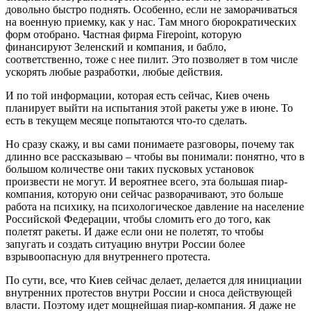
довольно быстро поднять. Особенно, если не заморачиваться
на военную приемку, как у нас. Там много бюрократических
форм отобрано. Частная фирма Firepoint, которую
финансируют Зеленский и компания, и бабло,
соответственно, тоже с нее пилит. Это позволяет в том числе
ускорять любые разработки, любые действия.
И по той информации, которая есть сейчас, Киев очень
планирует выйти на испытания этой ракеты уже в июне. То
есть в текущем месяце попытаются что-то сделать.
Но сразу скажу, и вы сами понимаете разговоры, почему так
длинно все рассказываю – чтобы вы понимали: понятно, что в
большом количестве они таких пусковых установок
произвести не могут. И вероятнее всего, эта большая пиар-
компания, которую они сейчас разворачивают, это больше
работа на психику, на психологическое давление на население
Российской Федерации, чтобы сломить его до того, как
полетят ракеты. И даже если они не полетят, то чтобы
запугать и создать ситуацию внутри России более
взрывоопасную для внутреннего протеста.
По сути, все, что Киев сейчас делает, делается для инициации
внутренних протестов внутри России и сноса действующей
власти. Поэтому идет мощнейшая пиар-компания. Я даже не