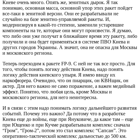
Киеве очень много. Опять же, зенитных дырок. Я так
понимаю, основная масса, основной упор этих ракет пойдет
все-таки в зенитной версии. Они ее разрабатывали не
случайно на базе зенитно-управляемой ракеты. И,
модернизируя в какой-то степени, заменили устаревшие
компоненты на те, которые они могут произвести. Я думаю,
что либо они уже получат в ближайшее время эту ракету, либо
получили и она будет применяться в системе ПВО Киева и
других городов Украины. А значит, она не опасна для Москвы
и московского региона.
Теперь переходим к ракете FP-9. С ней не так все просто. Для
того, чтобы понять логику действия Киева, надо понять
логику действия киевского упыря. Я имею ввиду их
наркофюрера. Очевидно, что он пиарщик, он КВНщик, он
актер. Для него важно не само поражение, а важен медийный
эффект. Понятно, что любая цель, кроме Москвы и
московского региона, для него неинтересна.
И в связи с этим надо понимать логику дальнейшего развития
событий. Почему это важно? Да потому что в разработке
Киева еще до войны, еще при Януковиче, да какое там – еще
при Ющенко и при Кучме разрабатывали комплекс сначала
“Гром”, “Гром-2”, потом это стал комплекс “Сапсан”. Это
оперативно-тактический комплекс дальностью до 500 км.