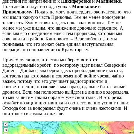
действия по направлению к
Никифоровке
и
Малиновке
.
Пока же бои идут на подступах к
Миньковке
и
Привольному
. Пока я не могу подтвердить окончательно, что
мы взяли южную часть Приволья. Тем не менее подозрение
такое есть. Будем ставить здесь пока знак вопроса. Тем не
менее мы уже видим, что движение довольно серьезное. А
если мы его объединяем еще с тем прорывом, который мы
совершили в районе Клинового – Веролюбовки, то мы
понимаем, что это может быть единая наступательная
операция по направлению к Краматорску.
Причем очевидно, что если мы берем вот этот
водораздельный хребет, по которому идет канал Северский
Донец – Донбасс, мы берем здесь преобладающие высоты,
контроль над которыми в современной войне чрезвычайно
важен, потому что это улучшает радиогоризонты и,
соответственно, позволяет нам гораздо дальше бить своими
дронами. Если мы полностью выйдем на линию водораздела,
то мы защитим таким образом уже свои тылы. И это резко
ослабит позиции противника и соответственно усилит наши.
Отсюда бои за водораздел будут очень и очень жестокими. И
они только в самом их начале.