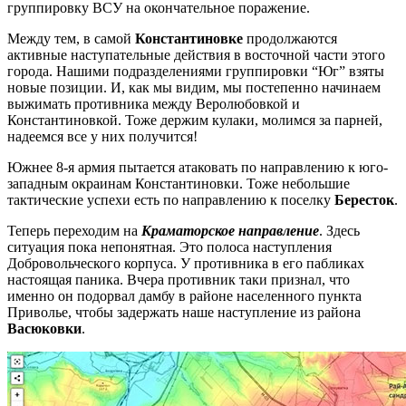
группировку ВСУ на окончательное поражение.
Между тем, в самой
Константиновке
продолжаются
активные наступательные действия в восточной части этого
города. Нашими подразделениями группировки “Юг” взяты
новые позиции. И, как мы видим, мы постепенно начинаем
выжимать противника между Веролюбовкой и
Константиновкой. Тоже держим кулаки, молимся за парней,
надеемся все у них получится!
Южнее 8-я армия пытается атаковать по направлению к юго-
западным окраинам Константиновки. Тоже небольшие
тактические успехи есть по направлению к поселку
Бересток
.
Теперь переходим на
Краматорское направление
. Здесь
ситуация пока непонятная. Это полоса наступления
Добровольческого корпуса. У противника в его пабликах
настоящая паника. Вчера противник таки признал, что
именно он подорвал дамбу в районе населенного пункта
Приволье, чтобы задержать наше наступление из района
Васюковки
.