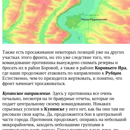
Также есть просаживание некоторых позиций уже на других
участках этого фронта, но это уже следствие того, что
командование противника вынуждено снимать резервы и
бросать их в район Боровой, а также в районе
Коровьего Яра
,
где наши продолжают атаковать по направлению к
Рубцам
.
Естественно, чем-то приходится жертвовать, и понятно, что
фронт начинает просаживаться.
Купянское направление
. Здесь у противника все очень
печально, несмотря на те бравурные отчеты, которые он
подает центральному своему командованию. Никаких
серьезных успехов в
Купянске
у него нет, как бы они там ни
рисовали свои карты. Да, продолжаются бои в центральной
части города. Противник продолжает, опираясь на небольшой
микрорайончик, заходить небольшими группами в
центральную часть города. Город построен вдоль реки, по