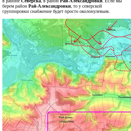
в районе
Северска
, в район
Рай-Александровки
. Если мы
берем район
Рай-Александровки
, то у северской
группировки снабжение будет просто околонулевым.