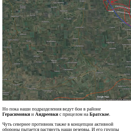
Но пока наши подразделения ведут бои в районе
Герасимовки
и
Андреевки
с прицелом на
Братское
.
Чуть севернее противник также в концепции активной
обороны пытается растянуть наши резервы. И его группы