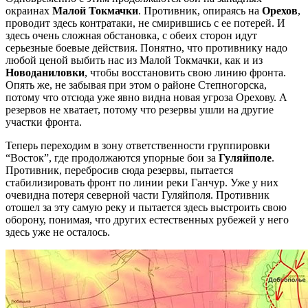
окраинах
Малой Токмачки
. Противник, опираясь на
Орехов
,
проводит здесь контратаки, не смирившись с ее потерей. И
здесь очень сложная обстановка, с обеих сторон идут
серьезные боевые действия. Понятно, что противнику надо
любой ценой выбить нас из Малой Токмачки, как и из
Новоданиловки
, чтобы восстановить свою линию фронта.
Опять же, не забывая при этом о районе Степногорска,
потому что отсюда уже явно видна новая угроза Орехову. А
резервов не хватает, потому что резервы ушли на другие
участки фронта.
Теперь переходим в зону ответственности группировки
“Восток”, где продолжаются упорные бои за
Гуляйполе
.
Противник, перебросив сюда резервы, пытается
стабилизировать фронт по линии реки Ганчур. Уже у них
очевидна потеря северной части Гуляйполя. Противник
отошел за эту самую реку и пытается здесь выстроить свою
оборону, понимая, что других естественных рубежей у него
здесь уже не осталось.