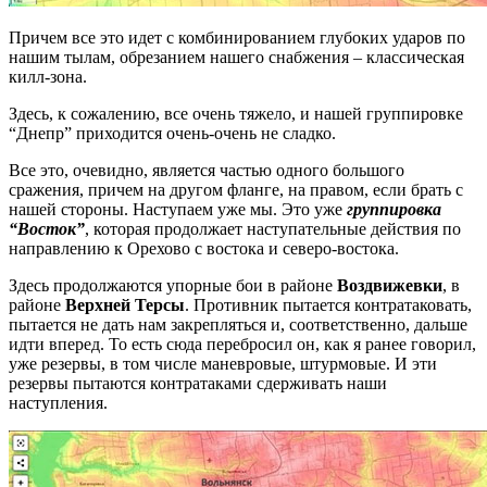
Причем все это идет с комбинированием глубоких ударов по
нашим тылам, обрезанием нашего снабжения – классическая
килл-зона.
Здесь, к сожалению, все очень тяжело, и нашей группировке
“Днепр” приходится очень-очень не сладко.
Все это, очевидно, является частью одного большого
сражения, причем на другом фланге, на правом, если брать с
нашей стороны. Наступаем уже мы. Это уже
группировка
“Восток”
, которая продолжает наступательные действия по
направлению к Орехово с востока и северо-востока.
Здесь продолжаются упорные бои в районе
Воздвижевки
, в
районе
Верхней Терсы
. Противник пытается контратаковать,
пытается не дать нам закрепляться и, соответственно, дальше
идти вперед. То есть сюда перебросил он, как я ранее говорил,
уже резервы, в том числе маневровые, штурмовые. И эти
резервы пытаются контратаками сдерживать наши
наступления.