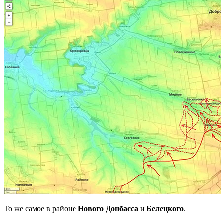
То же самое в районе
Нового Донбасса
и
Белецкого
.