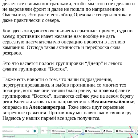
делает все своими контратаками, чтобы мы этого не сделали и
не выровняли фронт и далее не пошли по направлению к
Омельнику. Это уже и есть обход Орехова с северо-востока и
даже практически с севера.
Бои здесь ожидаются очень-очень серьезные, причем, судя по
всему, противник имеет желание нам вообще не дать
серьезную наступательную операцию провести в летнюю
кампанию. Отсюда такая активность и переброска сюда
резервов.
Это что касается полосы группировки “Днепр” и левого
фланга группировки “Восток”.
Также есть новости о том, что наши подразделения,
перегруппировавшись и выбив противника со многих тех
позиций, которые они заняли было ранее, на правом фланге
группировки “Восток”, пытаются сейчас уже на левом берегу
реки Волчья атаковать по направлению к
Великомихайловке
,
опираясь на
Александроград
. Тоже здесь идут серьезные
встречные сражения. Противнику мы навязываем свою игру.
Надеюсь у наших парней все здесь получится.