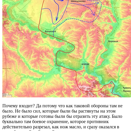
Почему входит? Да потому что как таковой обороны там не
было. Не было сил, которые были бы растянуты на этом
рубеже и которые готовы были бы отразить эту атаку. Было
буквально там боевое охранение, которое противник
действительно разрезал, как нож масло, и сразу оказался в