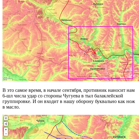
В это самое время, в начале сентября, противник наносит нам
6-шл числа удар со стороны Чугуева в тыл балаклейской
группировке. И он входит в нашу оборону буквально как нож
в масло.