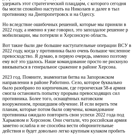
удержать этот стратегический плацдарм, с которого сегодня
бы могли спокойно наступать на Николаев и далее в тыл
противнику на Днепропетровск и на Одессу.
Но вследствие ошибочных решений, которые мы приняли в
2022 году, а именно я уже говорил, это запоздалое решение р
мобилизации, мы потеряли и Херсонскую область.
Вот такие были две большие наступательные операции ВСУ в
2022 году, когда у противника было очень большое численное
превосходство. Я думаю, в первую очередь, именно поэтому
ему всё это удалось. Наше командование просто не рискнуло
ввязываться в генеральное сражение в районе Херсона.
2023 год. Помните, знаменитая битва на Запорожском
направлении в районе Работино. Село, которое буквально
было разобрано по кирпичикам, где героическая 58-я армия
смогла остановить попытку прорыва превосходящих сил
противника. Более того, оснащённых натовским
вооружением, прошедшим обучение. И если верить тем
планам, которые потом были озвучены, командование
противника ожидало повторить свои успехи 2022 года под
Харьковом и Херсоном. Они считали, что российская армия
заметно ослабла и не способна вести оборонительные
действия и будет довольно легко крупным кулаком пробить