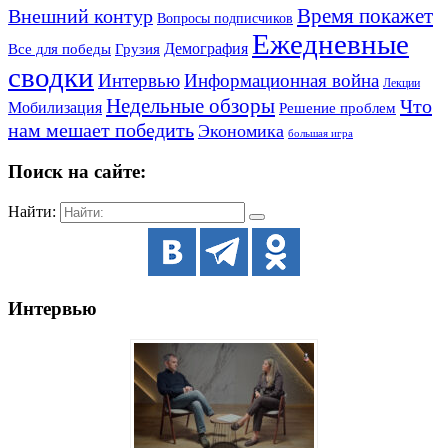
Внешний контур
Время покажет
Вопросы подписчиков
Ежедневные
Демография
Все для победы
Грузия
сводки
Информационная война
Интервью
Лекции
Недельные обзоры
Что
Мобилизация
Решение проблем
нам мешает победить
Экономика
большая игра
Поиск на сайте:
Найти:
Интервью