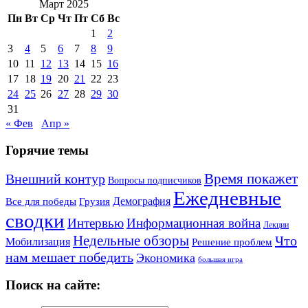
Март 2025
Пн
Вт
Ср
Чт
Пт
Сб
Вс
1
2
3
4
5
6
7
8
9
10
11
12
13
14
15
16
17
18
19
20
21
22
23
24
25
26
27
28
29
30
31
« Фев
Апр »
Горячие темы
Внешний контур
Время покажет
Вопросы подписчиков
Ежедневные
Демография
Все для победы
Грузия
сводки
Информационная война
Интервью
Лекции
Недельные обзоры
Что
Мобилизация
Решение проблем
нам мешает победить
Экономика
большая игра
Поиск на сайте: