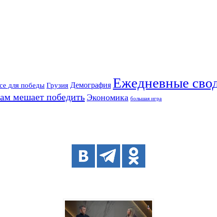
Ежедневные сво
Демография
се для победы
Грузия
нам мешает победить
Экономика
большая игра