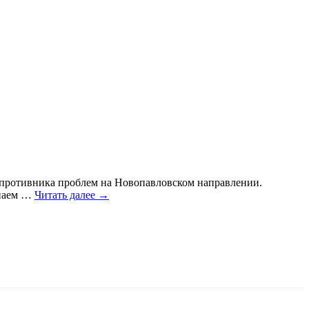
у противника проблем на Новопавловском направлении.
наем
…
Читать далее →