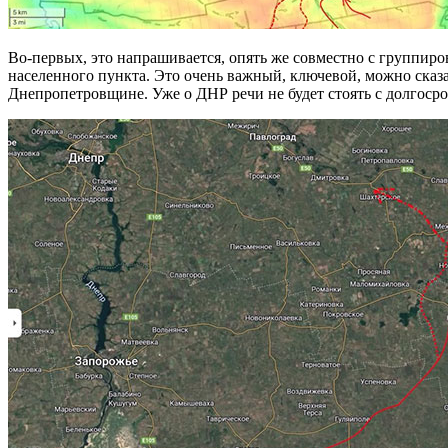
Во-первых, это напрашивается, опять же совместно с группиро
населенного пункта. Это очень важный, ключевой, можно сказа
Днепропетровщине. Уже о ДНР речи не будет стоять с долгоср