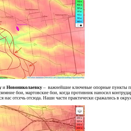
у
и
Новониколаевку
– важнейшие ключевые опорные пункты про
 зимние бои, мартовские бои, когда противник наносил контруд
я нас отсечь отсюда. Наши части практически сражались в окру