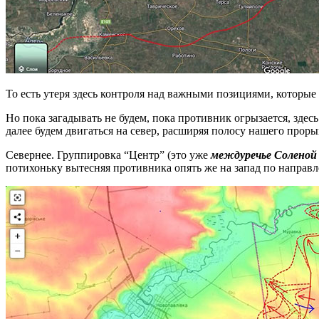
То есть утеря здесь контроля над важными позициями, которые
Но пока загадывать не будем, пока противник огрызается, здес
далее будем двигаться на север, расширяя полосу нашего проры
Севернее. Группировка “Центр” (это уже
междуречье Соленой 
потихоньку вытесняя противника опять же на запад по направ